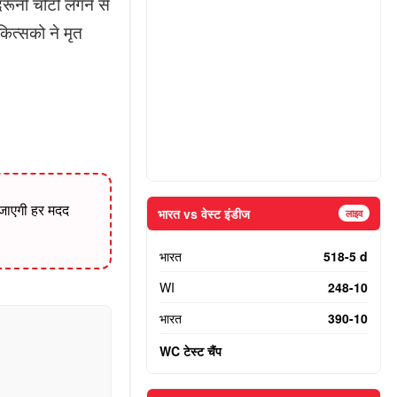
ूनी चोटों लगने से
ित्सको ने मृत
 जाएगी हर मदद
भारत vs वेस्ट इंडीज
लाइव
भारत
518-5 d
WI
248-10
भारत
390-10
WC टेस्ट चैंप