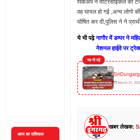
पिकअप ने मोटरसाईकल को टक्कर
वह घायल हो गई ,अन्य लोगो की
घोषित कर दी,पुलिस ने ने प्रार्
ये भी पढ़े
नागौर में डम्पर ने म
नेशनल हाईवे पर ट्रेक्टर
यह भी पढ़ें
SriDungarg
March 31, 202
खबर लेखक:
S
आज का राशिफल