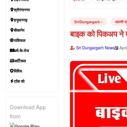
श्रीगंगानगर
हनुमानगढ़
SriDungargarh
आपणी प्र
बीकानेर
बाइक को पिकअप ने म
राशिफल
Sri Dungargarh News
Apri
धर्म-के-तेज
आर्टिकल
विविध
टॉक शो
Download App
from