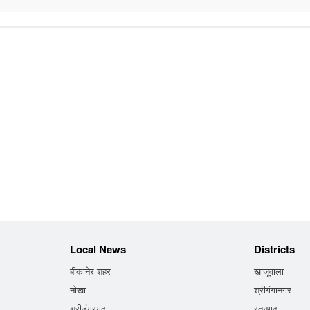
Local News
Districts
बीकानेर शहर
खाजूवाला
नोखा
श्रीगंगानगर
श्रीडूंगरगढ़
रतनगढ़