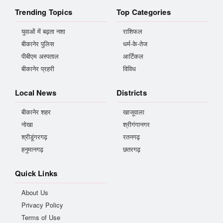
Trending Topics
Top Categories
युवाओं में बढ़ता नशा
राशिफल
बीकानेर पुलिस
धर्म-के-तेज
पीबीएम अस्पताल
आर्टिकल
बीकानेर प्रहरी
विविध
Local News
Districts
बीकानेर शहर
खाजूवाला
नोखा
श्रीगंगानगर
श्रीडूंगरगढ़
रतनगढ़
हनुमानगढ़
छतरगढ़
Quick Links
About Us
Privacy Policy
Terms of Use