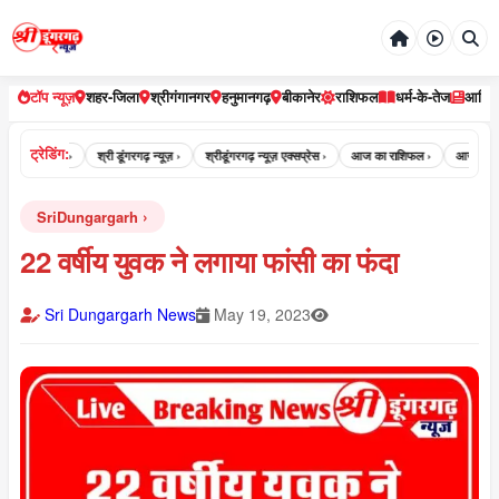
टॉप न्यूज़
शहर-जिला
श्रीगंगानगर
हनुमानगढ़
बीकानेर
राशिफल
धर्म-के-तेज
आर्टि
ट्रेडिंग:
डूंगरगढ़ न्यूज़ ›
श्री डूंगरगढ़ न्यूज़ ›
श्रीडूंगरगढ़ न्यूज़ एक्सप्रेस ›
आज का राशिफल ›
आज का पंचा
SriDungargarh
22 वर्षीय युवक ने लगाया फांसी का फंदा
Sri Dungargarh News
May 19, 2023