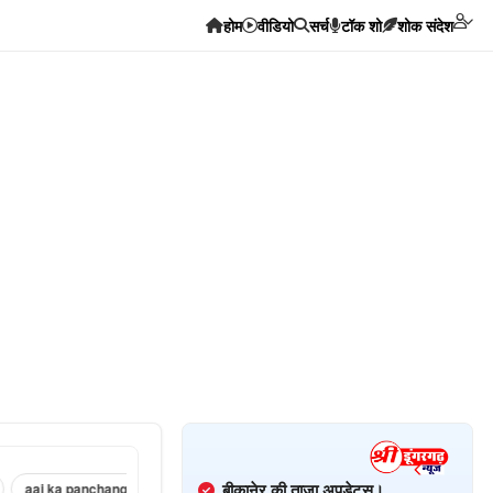
होम
वीडियो
सर्च
टॉक शो
शोक संदेश
बीकानेर की ताज़ा अपडेट्स।
j ka panchang ›
sri dungargarh corona news ›
sri dungargarh news in h