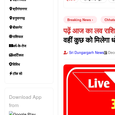
श्रीगंगानगर
हनुमानगढ़
Breaking News
Chhat
बीकानेर
पढ़ें आज का लव रा
राशिफल
वहीं कुछ को मिलेगा 
धर्म-के-तेज
Sri Dungargarh News
Dece
आर्टिकल
विविध
टॉक शो
Download App
from