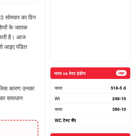
3 सोमवार का दिन
शियों के जातक
 सकती है। आज
तो आइए पंडित
भारत vs वेस्ट इंडीज
लाइव
, जिस कारण उनका
भारत
518-5 d
ा का समाधान
WI
248-10
भारत
390-10
WC टेस्ट चैंप