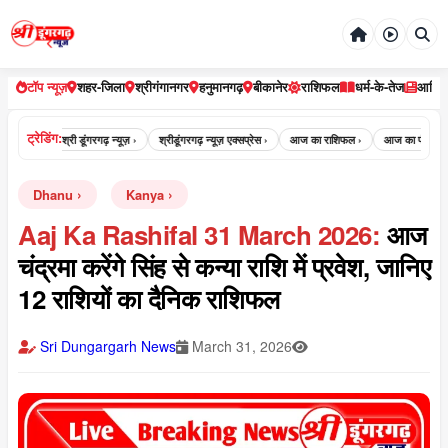
टॉप न्यूज़
शहर-जिला
श्रीगंगानगर
हनुमानगढ़
बीकानेर
राशिफल
धर्म-के-तेज
आर्टि
ट्रेडिंग:
यूज़ ›
श्री डूंगरगढ़ न्यूज़ ›
श्रीडूंगरगढ़ न्यूज़ एक्सप्रेस ›
आज का राशिफल ›
आज का पंचांग ›
Dhanu
Kanya
Aaj Ka Rashifal 31 March 2026:
आज
चंद्रमा करेंगे सिंह से कन्या राशि में प्रवेश, जानिए
12 राशियों का दैनिक राशिफल
Sri Dungargarh News
March 31, 2026