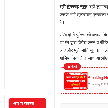
: श्री डूंगरग
श्री डूंगरगढ़ न्यूज़
उसके भाई तुलछाराम प्रजापत क
है।
परिवादी ने पुलिस को बताया क
था मेरे द्वारा विरोध करने व
आए और मुझे जाति सूचक गालिया
गालियां निकाली। जांच आरपीएस
यह भी पढ़ें
Breaking N
January 2, 20
आज का राशिफल