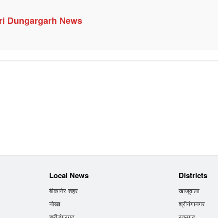
ri Dungargarh News
Local News
Districts
बीकानेर शहर
खाजूवाला
नोखा
श्रीगंगानगर
श्रीडूंगरगढ़
रतनगढ़