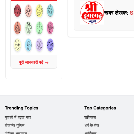
खबर लेखक:
S
पूरी जानकारी पढ़ें →
Trending Topics
Top Categories
युवाओं में बढ़ता नशा
राशिफल
बीकानेर पुलिस
धर्म-के-तेज
पीबीएम अस्पताल
आर्टिकल