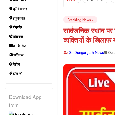
श्रीगंगानगर
हनुमानगढ़
Breaking News
बीकानेर
सार्वजनिक स्थान पर
राशिफल
व्यक्तियों के खिलाफ 
धर्म-के-तेज
Sri Dungargarh News
Octo
आर्टिकल
विविध
टॉक शो
Download App
from