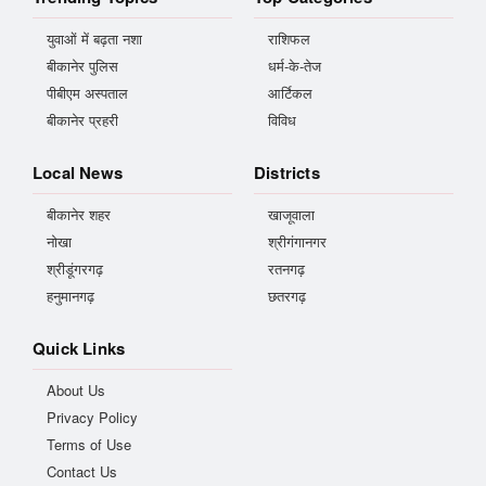
युवाओं में बढ़ता नशा
राशिफल
बीकानेर पुलिस
धर्म-के-तेज
पीबीएम अस्पताल
आर्टिकल
बीकानेर प्रहरी
विविध
Local News
Districts
बीकानेर शहर
खाजूवाला
नोखा
श्रीगंगानगर
श्रीडूंगरगढ़
रतनगढ़
हनुमानगढ़
छतरगढ़
Quick Links
About Us
Privacy Policy
Terms of Use
Contact Us