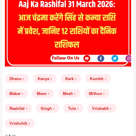
Dhanu
Kanya
Kark
Kumbh
Makar
Meen
Mesh
Mithun
Rashifal
Singh
Tula
Vrishabh
Vrishchik