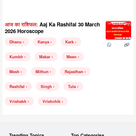
आज का राशिफल:
Aaj Ka Rashifal 30 March
2026 Horoscope
Dhanu
Kanya
Kark
Kumbh
Makar
Meen
Mesh
Mithun
Rajasthan
Rashifal
Singh
Tula
Vrishabh
Vrishchik
Trending Topics
Top Categories