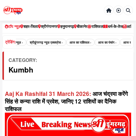
टॉप न्यूज़
शहर-जिला
श्रीगंगानगर
हनुमानगढ़
बीकानेर
राशिफल
धर्म-के-तेज
आर्टि
ट्रेडिंग:
री डूंगरगढ़ न्यूज़ ›
श्रीडूंगरगढ़ न्यूज़ एक्सप्रेस ›
आज का राशिफल ›
आज का पंचांग ›
आज का पंचांग 
CATEGORY:
Kumbh
Aaj Ka Rashifal 31 March 2026:
आज चंद्रमा करेंगे
सिंह से कन्या राशि में प्रवेश, जानिए 12 राशियों का दैनिक
राशिफल