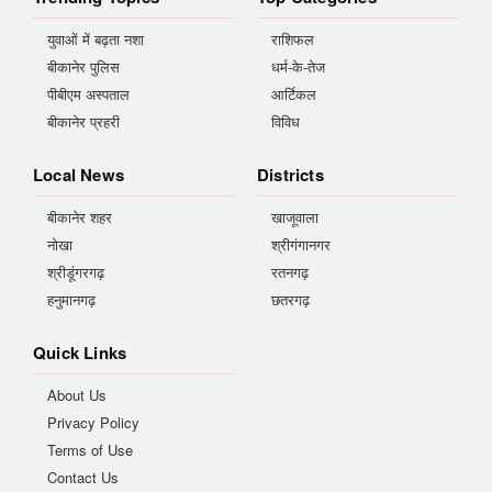
युवाओं में बढ़ता नशा
राशिफल
बीकानेर पुलिस
धर्म-के-तेज
पीबीएम अस्पताल
आर्टिकल
बीकानेर प्रहरी
विविध
Local News
Districts
बीकानेर शहर
खाजूवाला
नोखा
श्रीगंगानगर
श्रीडूंगरगढ़
रतनगढ़
हनुमानगढ़
छतरगढ़
Quick Links
About Us
Privacy Policy
Terms of Use
Contact Us