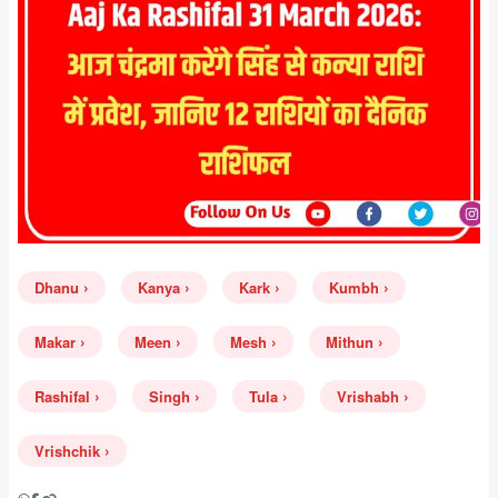
Dhanu
Kanya
Kark
Kumbh
Makar
Meen
Mesh
Mithun
Rashifal
Singh
Tula
Vrishabh
Vrishchik