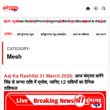
टॉप न्यूज़
शहर-जिला
श्रीगंगानगर
हनुमानगढ़
बीकानेर
राशिफल
धर्म-के-तेज
आर्टि
ट्रेडिंग:
ढ़ न्यूज़ ›
श्री डूंगरगढ़ न्यूज़ ›
श्रीडूंगरगढ़ न्यूज़ एक्सप्रेस ›
आज का राशिफल ›
आज का पंचांग ›
CATEGORY:
Mesh
Aaj Ka Rashifal 31 March 2026:
आज चंद्रमा करेंगे
सिंह से कन्या राशि में प्रवेश, जानिए 12 राशियों का दैनिक
राशिफल