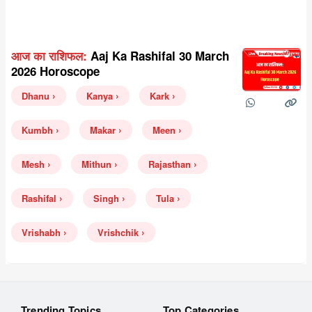
आज का राशिफल:
Aaj Ka Rashifal 30 March
2026 Horoscope
Dhanu
Kanya
Kark
Kumbh
Makar
Meen
Mesh
Mithun
Rajasthan
Rashifal
Singh
Tula
Vrishabh
Vrishchik
Trending Topics
Top Categories