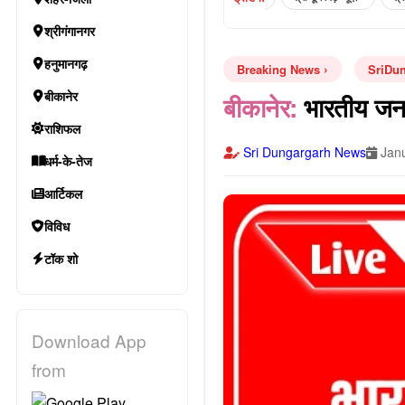
श्रीगंगानगर
हनुमानगढ़
Breaking News
SriDu
बीकानेर
बीकानेर:
भारतीय जनता
राशिफल
Sri Dungargarh News
Janu
धर्म-के-तेज
आर्टिकल
विविध
टॉक शो
Download App
from