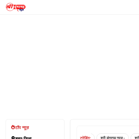
टॉप न्यूज़
ट्रेडिंग:
sri dungargarh news ›
श्रीडूंगरगढ़ न्यूज़ ›
श्री डूंगरगढ़ न्यूज़ ›
श्रीडूंगरगढ़
शहर-जिला