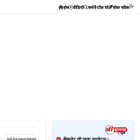
होम
वीडियो
सर्च
टॉक शो
शोक संदेश
बीकानेर की ताज़ा अपडेट्स।
aj ka panchang ›
sri dungargarh corona news ›
sri dungargarh news in