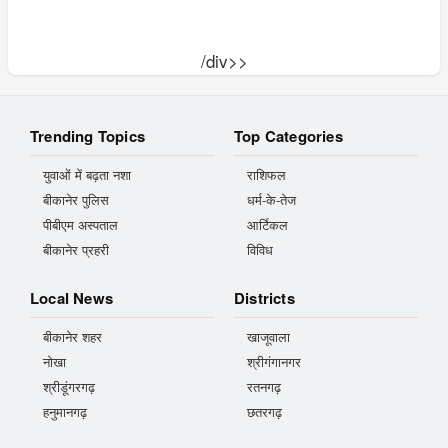
/div>>
Trending Topics
Top Categories
युवाओं में बढ़ता नशा
राशिफल
बीकानेर पुलिस
धर्म-के-तेज
पीबीएम अस्पताल
आर्टिकल
बीकानेर प्रहरी
विविध
Local News
Districts
बीकानेर शहर
खाजूवाला
नोखा
श्रीगंगानगर
श्रीडूंगरगढ़
रतनगढ़
हनुमानगढ़
छतरगढ़