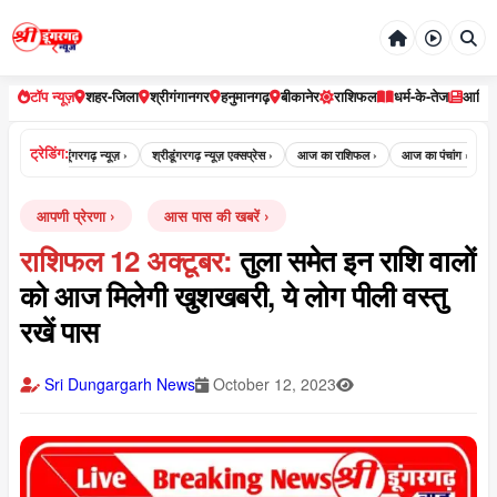
टॉप न्यूज़
शहर-जिला
श्रीगंगानगर
हनुमानगढ़
बीकानेर
राशिफल
धर्म-के-तेज
आर्टि
ट्रेडिंग:
 ›
श्री डूंगरगढ़ न्यूज़ ›
श्रीडूंगरगढ़ न्यूज़ एक्सप्रेस ›
आज का राशिफल ›
आज का पंचांग ›
आज क
आपणी प्रेरणा
आस पास की खबरें
राशिफल 12 अक्टूबर:
तुला समेत इन राशि वालों
को आज मिलेगी खुशखबरी, ये लोग पीली वस्तु
रखें पास
Sri Dungargarh News
October 12, 2023