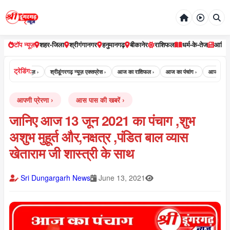
टॉप न्यूज़
शहर-जिला
श्रीगंगानगर
हनुमानगढ़
बीकानेर
राशिफल
धर्म-के-तेज
आर्टि
ट्रेडिंग:
ी डूंगरगढ़ न्यूज़ ›
श्रीडूंगरगढ़ न्यूज़ एक्सप्रेस ›
आज का राशिफल ›
आज का पंचांग ›
आज का पंचांग क
आपणी प्रेरणा
आस पास की खबरें
जानिए आज 13 जून 2021 का पंचाग ,शुभ
अशुभ मुहूर्त और,नक्षत्र ,पंडित बाल व्यास
खेताराम जी शास्त्री के साथ
Sri Dungargarh News
June 13, 2021