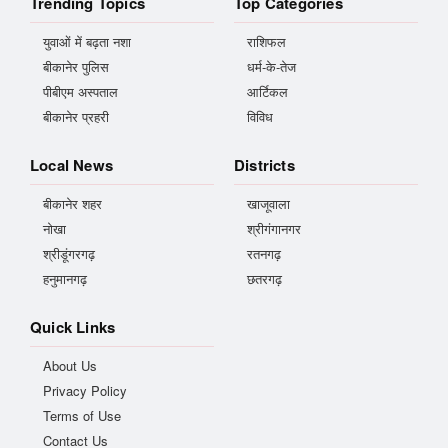
Trending Topics
Top Categories
युवाओं में बढ़ता नशा
राशिफल
बीकानेर पुलिस
धर्म-के-तेज
पीबीएम अस्पताल
आर्टिकल
बीकानेर प्रहरी
विविध
Local News
Districts
बीकानेर शहर
खाजूवाला
नोखा
श्रीगंगानगर
श्रीडूंगरगढ़
रतनगढ़
हनुमानगढ़
छतरगढ़
Quick Links
About Us
Privacy Policy
Terms of Use
Contact Us