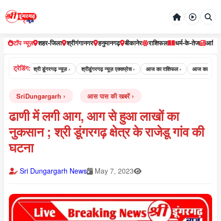
टॉप न्यूज़
शहर-जिला
श्रीगंगानगर
हनुमानगढ़
बीकानेर
राशिफल
धर्म-के-तेज
आर्टि
ट्रेडिंग:
्यूज़ ›
श्री डूंगरगढ़ न्यूज़ ›
श्रीडूंगरगढ़ न्यूज़ एक्सप्रेस ›
आज का राशिफल ›
आज का पंचांग ›
SriDungargarh
आस पास की खबरें
ढाणी में लगी आग, आग से हुआ लाखों का
नुकसान ; श्री डूंगरगढ़ क्षेत्र के राजेडू गांव की
घटना
Sri Dungargarh News
May 7, 2023