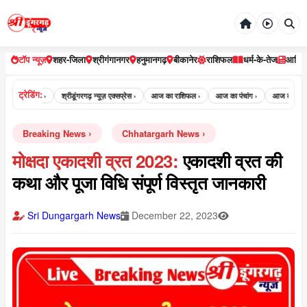
टॉप न्यूज़
शहर-जिला
श्रीगंगानगर
हनुमानगढ़
बीकानेर
राशिफल
धर्म-के-तेज
आर्टि
ट्रेडिंग:
ूंगरगढ़ न्यूज़ ›
श्रीडूंगरगढ़ न्यूज़ एक्सप्रेस ›
आज का राशिफल ›
आज का पंचांग ›
आज का पंचांग क्या
Breaking News
Chhatargarh News
मोक्षदा एकादशी व्रत 2023:
एकादशी व्रत की
कथा और पूजा विधि संपूर्ण विस्तृत जानकारी
Sri Dungargarh News
December 22, 2023