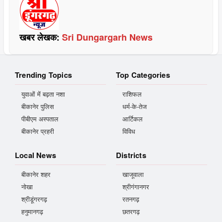
खबर लेखक:
Sri Dungargarh News
Trending Topics
Top Categories
युवाओं में बढ़ता नशा
राशिफल
बीकानेर पुलिस
धर्म-के-तेज
पीबीएम अस्पताल
आर्टिकल
बीकानेर प्रहरी
विविध
Local News
Districts
बीकानेर शहर
खाजूवाला
नोखा
श्रीगंगानगर
श्रीडूंगरगढ़
रतनगढ़
हनुमानगढ़
छतरगढ़