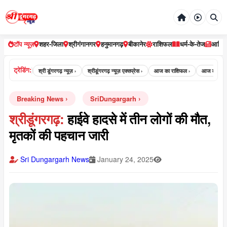
टॉप न्यूज़
शहर-जिला
श्रीगंगानगर
हनुमानगढ़
बीकानेर
राशिफल
धर्म-के-तेज
आर्टि
ट्रेडिंग:
़ न्यूज़ ›
श्री डूंगरगढ़ न्यूज़ ›
श्रीडूंगरगढ़ न्यूज़ एक्सप्रेस ›
आज का राशिफल ›
आज का पंचांग ›
Breaking News
SriDungargarh
श्रीडूंगरगढ़:
हाईवे हादसे में तीन लोगों की मौत,
मृतकों की पहचान जारी
Sri Dungargarh News
January 24, 2025