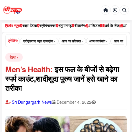
टॉप न्यूज़
शहर-जिला
श्रीगंगानगर
हनुमानगढ़
बीकानेर
राशिफल
धर्म-के-तेज
आर्टि
ट्रेडिंग:
रगढ़ न्यूज़ ›
श्रीडूंगरगढ़ न्यूज़ एक्सप्रेस ›
आज का राशिफल ›
आज का पंचांग ›
आज का पंचांग क्या है
हेल्थ
Men’s Health:
इस फल के बीजों से बढ़ेगा
स्पर्म काउंट,शादीशुदा पुरुष जानें इसे खाने का
तरीका
Sri Dungargarh News
December 4, 2022