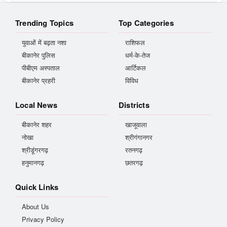
Trending Topics
Top Categories
युवाओं में बढ़ता नशा
राशिफल
बीकानेर पुलिस
धर्म-के-तेज
पीबीएम अस्पताल
आर्टिकल
बीकानेर प्रहरी
विविध
Local News
Districts
बीकानेर शहर
खाजूवाला
नोखा
श्रीगंगानगर
श्रीडूंगरगढ़
रतनगढ़
हनुमानगढ़
छतरगढ़
Quick Links
About Us
Privacy Policy