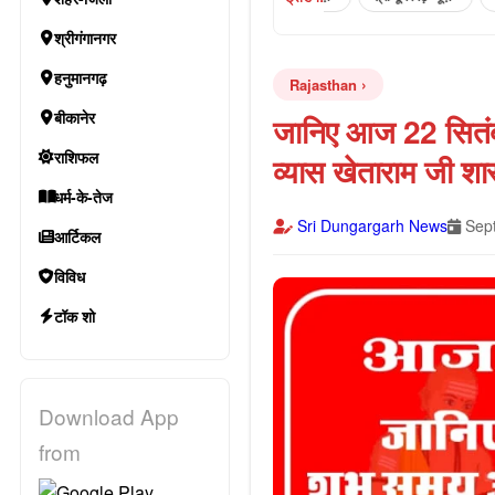
श्रीगंगानगर
हनुमानगढ़
Rajasthan
बीकानेर
जानिए आज 22 सितंबर 
राशिफल
व्यास खेताराम जी शास
धर्म-के-तेज
Sri Dungargarh News
Sept
आर्टिकल
विविध
टॉक शो
Download App
from