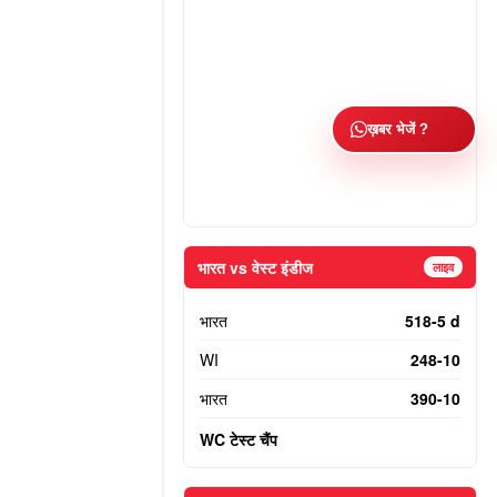
ख़बर भेजें ?
भारत vs वेस्ट इंडीज
लाइव
भारत
518-5 d
WI
248-10
भारत
390-10
WC टेस्ट चैंप