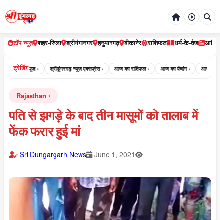
टॉप न्यूज़
शहर-जिला
श्रीगंगानगर
हनुमानगढ़
बीकानेर
राशिफल
धर्म-के-तेज
आर्टि
ट्रेडिंग:
 डूंगरगढ़ न्यूज़ ›
श्रीडूंगरगढ़ न्यूज़ एक्सप्रेस ›
आज का राशिफल ›
आज का पंचांग ›
आज का पंचांग क्
Rajasthan
पति से झगड़े के बाद तीन मासूमों को तालाब में
फेंक फरार हुई मां
Sri Dungargarh News
June 1, 2021