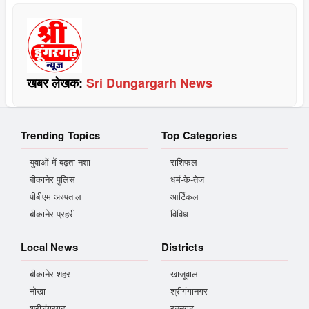
खबर लेखक:
Sri Dungargarh News
Trending Topics
Top Categories
युवाओं में बढ़ता नशा
राशिफल
बीकानेर पुलिस
धर्म-के-तेज
पीबीएम अस्पताल
आर्टिकल
बीकानेर प्रहरी
विविध
Local News
Districts
बीकानेर शहर
खाजूवाला
नोखा
श्रीगंगानगर
श्रीडूंगरगढ़
रतनगढ़