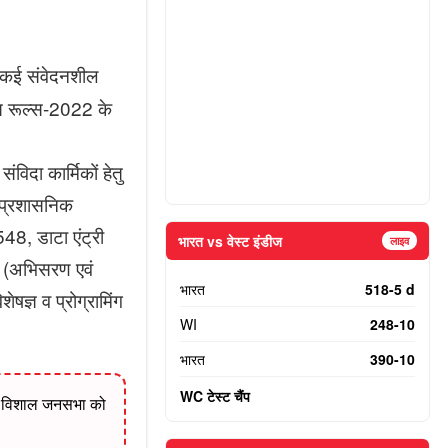
िए कई संवेदनशील
ट्स रूल्स-2022 के
ंविदा कार्मिकों हेतु
े प्रशासनिक
48, डाटा एंट्री
भारत vs वेस्ट इंडीज
लाइव
 (अभिसरण एवं
भारत
518-5 d
षज्ञ व प्रोग्रामिंग
WI
248-10
भारत
390-10
WC टेस्ट चैंप
 साथ विशाल जनसभा को