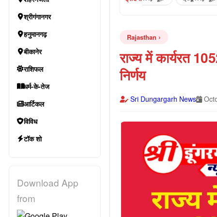
श्रीगंगानगर
हनुमानगढ़
Rajasthan
बीकानेर
राज्य में कार्यरत 1
राशिफल
निर्णय
धर्म-के-तेज
Sri Dungargarh News
Octo
आर्टिकल
विविध
टॉक शो
Download App
from