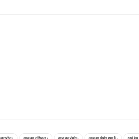
रेस ›
आज का राशिफल ›
आज का पंचांग ›
आज का पंचांग क्या है ›
aaj ka pan