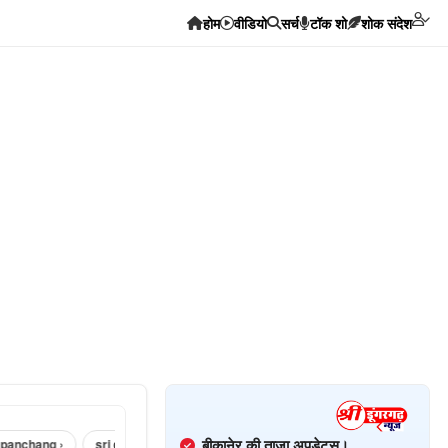
होम
वीडियो
सर्च
टॉक शो
शोक संदेश
बीकानेर की ताज़ा अपडेट्स।
chang ›
sri dungargarh corona news ›
sri dungargarh news in hindi ›