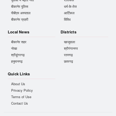
बीकानेर पुलिस
धर्म-के-तेज
पीबीएम अस्पताल
आर्टिकल
बीकानेर प्रहरी
विविध
Local News
Districts
बीकानेर शहर
खाजूवाला
नोखा
श्रीगंगानगर
श्रीडूंगरगढ़
रतनगढ़
हनुमानगढ़
छतरगढ़
Quick Links
About Us
Privacy Policy
Terms of Use
Contact Us