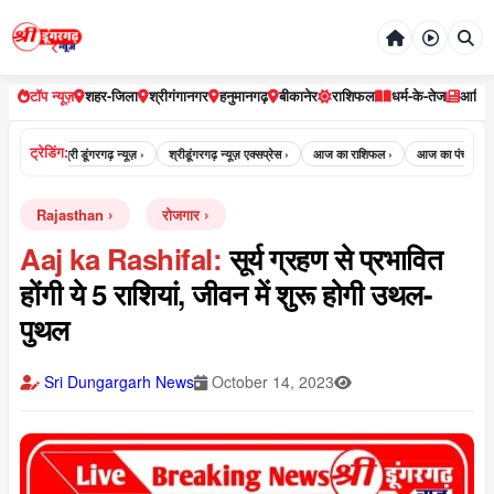
टॉप न्यूज़
शहर-जिला
श्रीगंगानगर
हनुमानगढ़
बीकानेर
राशिफल
धर्म-के-तेज
आर्टि
ट्रेडिंग:
्यूज़ ›
श्री डूंगरगढ़ न्यूज़ ›
श्रीडूंगरगढ़ न्यूज़ एक्सप्रेस ›
आज का राशिफल ›
आज का पंचांग ›
Rajasthan
रोजगार
Aaj ka Rashifal:
सूर्य ग्रहण से प्रभावित
होंगी ये 5 राशियां, जीवन में शुरू होगी उथल-
पुथल
Sri Dungargarh News
October 14, 2023