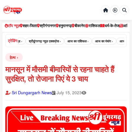
टॉप न्यूज़
शहर-जिला
श्रीगंगानगर
हनुमानगढ़
बीकानेर
राशिफल
धर्म-के-तेज
आर्टि
ट्रेडिंग:
ी डूंगरगढ़ न्यूज़ ›
श्रीडूंगरगढ़ न्यूज़ एक्सप्रेस ›
आज का राशिफल ›
आज का पंचांग ›
आज का पंचांग क
हेल्थ
मानसून में मौसमी बीमारियों से रहना चाहते हैं
सुरक्षित, तो रोजाना पिएं ये 3 चाय
Sri Dungargarh News
July 15, 2023