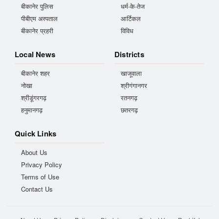
बीकानेर पुलिस
धर्म-के-तेज
पीबीएम अस्पताल
आर्टिकल
बीकानेर प्रहरी
विविध
Local News
Districts
बीकानेर शहर
खाजूवाला
नोखा
श्रीगंगानगर
श्रीडूंगरगढ़
रतनगढ़
हनुमानगढ़
छतरगढ़
Quick Links
About Us
Privacy Policy
Terms of Use
Contact Us