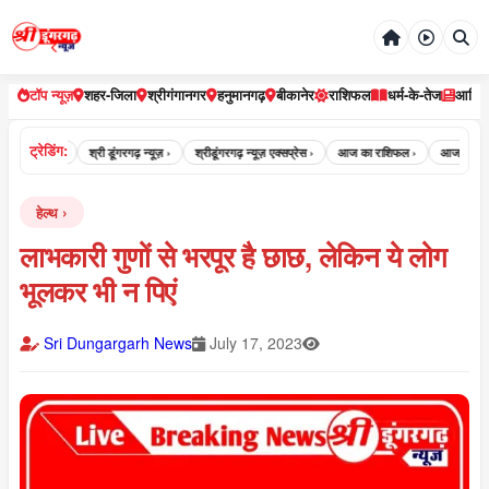
टॉप न्यूज़
शहर-जिला
श्रीगंगानगर
हनुमानगढ़
बीकानेर
राशिफल
धर्म-के-तेज
आर्टि
ट्रेडिंग:
गरगढ़ न्यूज़ ›
श्री डूंगरगढ़ न्यूज़ ›
श्रीडूंगरगढ़ न्यूज़ एक्सप्रेस ›
आज का राशिफल ›
आज का पंचांग
हेल्थ
लाभकारी गुणों से भरपूर है छाछ, लेकिन ये लोग
भूलकर भी न पिएं
Sri Dungargarh News
July 17, 2023