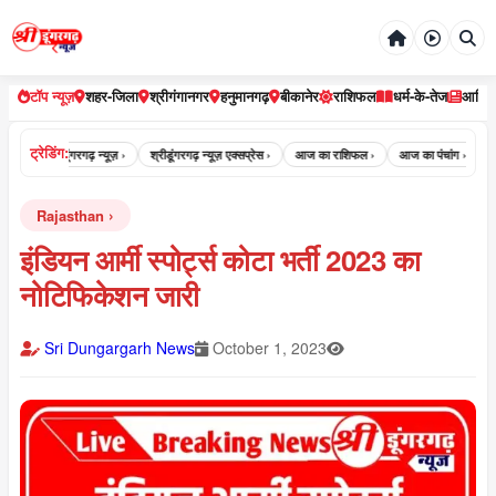
टॉप न्यूज़
शहर-जिला
श्रीगंगानगर
हनुमानगढ़
बीकानेर
राशिफल
धर्म-के-तेज
आर्टि
ट्रेडिंग:
श्री डूंगरगढ़ न्यूज़ ›
श्रीडूंगरगढ़ न्यूज़ एक्सप्रेस ›
आज का राशिफल ›
आज का पंचांग ›
आज का पं
Rajasthan
इंडियन आर्मी स्पोर्ट्स कोटा भर्ती 2023 का
नोटिफिकेशन जारी
Sri Dungargarh News
October 1, 2023