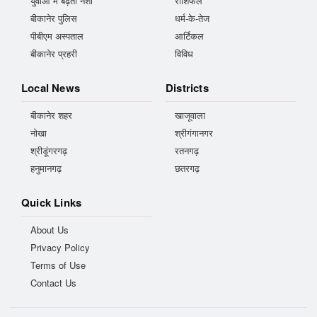
युवाओं में बढ़ता नशा
राशिफल
बीकानेर पुलिस
धर्म-के-तेज
पीबीएम अस्पताल
आर्टिकल
बीकानेर प्रहरी
विविध
Local News
Districts
बीकानेर शहर
खाजूवाला
नोखा
श्रीगंगानगर
श्रीडूंगरगढ़
रतनगढ़
हनुमानगढ़
छतरगढ़
Quick Links
About Us
Privacy Policy
Terms of Use
Contact Us