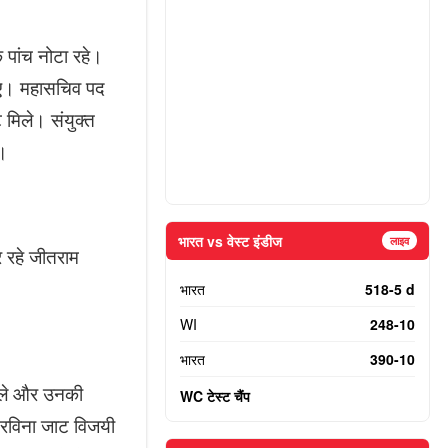
 पांच नोटा रहे।
लिए। महासचिव पद
मिले। संयुक्त
े।
भारत vs वेस्ट इंडीज
लाइव
र रहे जीतराम
भारत
518-5 d
WI
248-10
भारत
390-10
 मिले और उनकी
WC टेस्ट चैंप
र रविना जाट विजयी