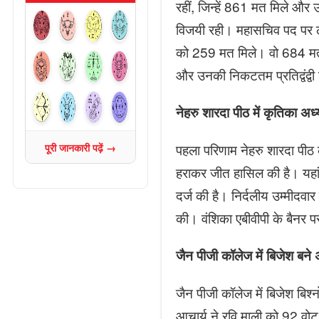
रहीं, जिन्हें 861 मत मिले और 
विजयी रही। महासचिव पद पर लक्ष
को 259 मत मिले। वो 684 मतों
और उनकी निकटतम प्रतिद्वंद्वी
नेहरु शारदा पीठ में कृतिका अध्
पहला परिणाम नेहरु शारदा पीठ 
पूरी जानकारी पढ़ें →
हराकर जीत हासिल की है। यहां 
दर्ज की है। निर्दलीय उम्मीदवा
की। वंशिका एबीवीपी के बैनर प
जैन पीजी कॉलेज में बिजेश बने अ
जैन पीजी कॉलेज में बिजेश बिश
आचार्य ने रवि माली को 92 वोट