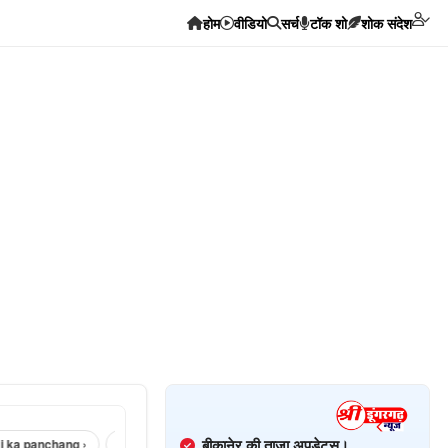
होम
वीडियो
सर्च
टॉक शो
शोक संदेश
बीकानेर की ताज़ा अपडेट्स।
panchang ›
sri dungargarh corona news ›
sri dungargarh news in hindi 