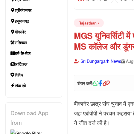
श्रीगंगानगर
हनुमानगढ़
Rajasthan
बीकानेर
MGS युनिवर्सिटी में 
राशिफल
MS कॉलेज और डूंगर 
धर्म-के-तेज
Sri Dungargarh News
Augu
आर्टिकल
विविध
शेयर करें:
टॉक शो
बीकानेर छात्र संघ चुनाव में एन
Download App
जहां एबीवीपी ने परचम फहराया ह
from
ने जीत दर्ज की है।