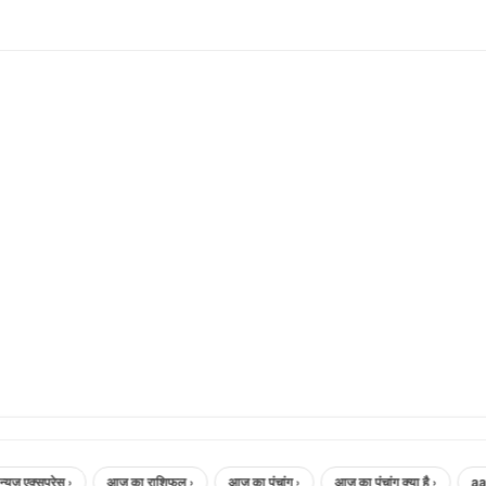
्सप्रेस ›
आज का राशिफल ›
आज का पंचांग ›
आज का पंचांग क्या है ›
aaj ka 