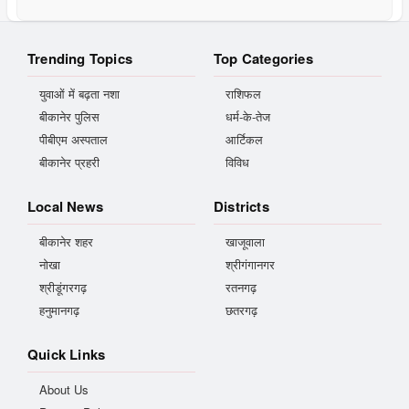
Trending Topics
Top Categories
युवाओं में बढ़ता नशा
राशिफल
बीकानेर पुलिस
धर्म-के-तेज
पीबीएम अस्पताल
आर्टिकल
बीकानेर प्रहरी
विविध
Local News
Districts
बीकानेर शहर
खाजूवाला
नोखा
श्रीगंगानगर
श्रीडूंगरगढ़
रतनगढ़
हनुमानगढ़
छतरगढ़
Quick Links
About Us