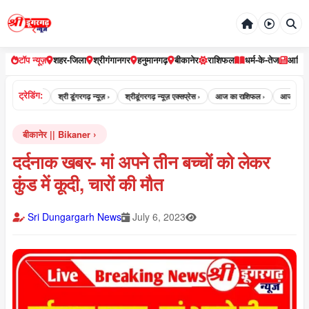
टॉप न्यूज़
शहर-जिला
श्रीगंगानगर
हनुमानगढ़
बीकानेर
राशिफल
धर्म-के-तेज
आर्टि
ट्रेडिंग:
डूंगरगढ़ न्यूज़ ›
श्री डूंगरगढ़ न्यूज़ ›
श्रीडूंगरगढ़ न्यूज़ एक्सप्रेस ›
आज का राशिफल ›
आज का पंचां
बीकानेर || Bikaner
दर्दनाक खबर- मां अपने तीन बच्चों को लेकर
कुंड में कूदी, चारों की मौत
Sri Dungargarh News
July 6, 2023