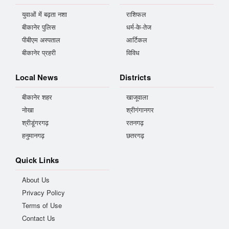
युवाओं में बढ़ता नशा
राशिफल
बीकानेर पुलिस
धर्म-के-तेज
पीबीएम अस्पताल
आर्टिकल
बीकानेर प्रहरी
विविध
Local News
Districts
बीकानेर शहर
खाजूवाला
नोखा
श्रीगंगानगर
श्रीडूंगरगढ़
रतनगढ़
हनुमानगढ़
छतरगढ़
Quick Links
About Us
Privacy Policy
Terms of Use
Contact Us