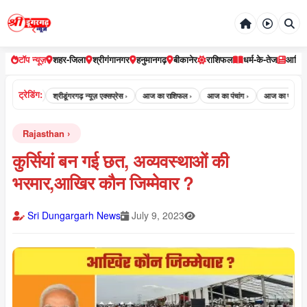
टॉप न्यूज़
शहर-जिला
श्रीगंगानगर
हनुमानगढ़
बीकानेर
राशिफल
धर्म-के-तेज
आर्टि
ट्रेडिंग:
न्यूज़ ›
श्रीडूंगरगढ़ न्यूज़ एक्सप्रेस ›
आज का राशिफल ›
आज का पंचांग ›
आज का पंचांग क्या है ›
Rajasthan
कुर्सियां बन गई छत, अव्यवस्थाओं की
भरमार,आखिर कौन जिम्मेवार ?
Sri Dungargarh News
July 9, 2023