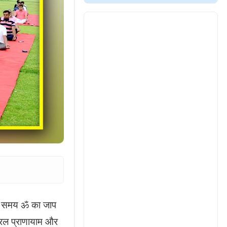
रते समय ॐ का जाप
सरल प्राणायाम और