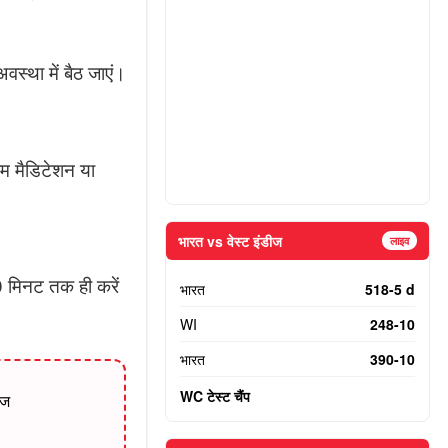
्था में बैठ जाएं।
ाम मैडिटेशन या
भारत vs वेस्ट इंडीज
लाइव
 मिनट तक ही करें
भारत
518-5 d
WI
248-10
भारत
390-10
WC टेस्ट चैंप
ेज