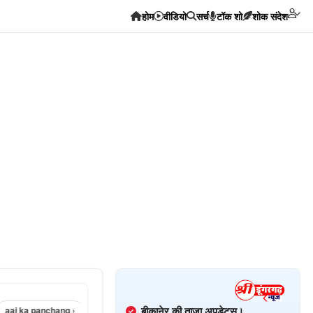
होम
वीडियो
सर्च
टॉक शो
शोक संदेश
बीकानेर की ताज़ा अपडेट्स।
 panchang ›
sri dungargarh corona news ›
sri dungargarh news in hindi