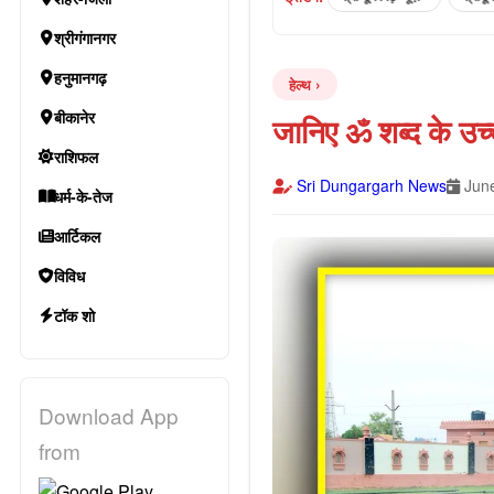
श्रीगंगानगर
हनुमानगढ़
हेल्थ
बीकानेर
जानिए ॐ शब्द के उच्
राशिफल
Sri Dungargarh News
June
धर्म-के-तेज
आर्टिकल
विविध
टॉक शो
Download App
from