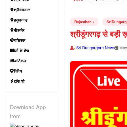
श्रीगंगानगर
हनुमानगढ़
Rajasthan
SriDungarg
बीकानेर
श्रीडूंगरगढ़ से बड़ी
राशिफल
Sri Dungargarh News
May 
धर्म-के-तेज
आर्टिकल
विविध
टॉक शो
Download App
from