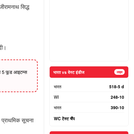
 जीरामनाथ सिद्ध
 दी।
 ये 5 फूड आइटम्स
भारत vs वेस्ट इंडीज
लाइव
भारत
518-5 d
WI
248-10
भारत
390-10
WC टेस्ट चैंप
। प्राथमिक सूचना