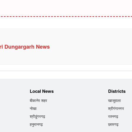
ri Dungargarh News
Local News
Districts
बीकानेर शहर
खाजूवाला
नोखा
श्रीगंगानगर
श्रीडूंगरगढ़
रतनगढ़
हनुमानगढ़
छतरगढ़