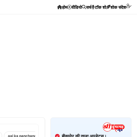
होम
वीडियो
सर्च
टॉक शो
शोक संदेश
बीकानेर की ताज़ा अपडेट्स।
 panchang ›
sri dungargarh corona news ›
sri dungargarh news in hindi