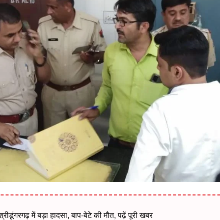
्रीडूंगरगढ़ में बड़ा हादसा, बाप-बेटे की मौत, पढ़ें पूरी खबर