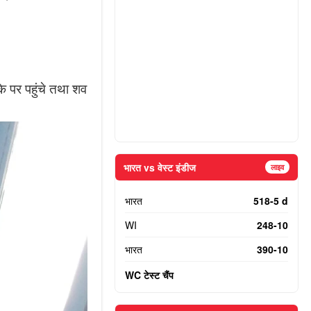
।
े पर पहुंचे तथा शव
भारत vs वेस्ट इंडीज
लाइव
भारत
518-5 d
WI
248-10
भारत
390-10
WC टेस्ट चैंप