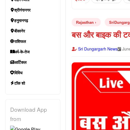
श्रीगंगानगर
हनुमानगढ़
Rajasthan
SriDungarg
बीकानेर
बस और बाइक की टक
राशिफल
Sri Dungargarh News
June
धर्म-के-तेज
आर्टिकल
विविध
टॉक शो
Download App
from