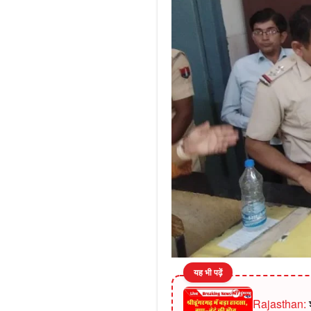
यह भी पढ़ें
Rajasthan:
श