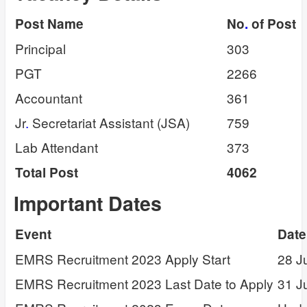
Post Name
No
.
of Post
Principal
303
PGT
2266
Accountant
361
Jr
.
Secretariat Assistant (JSA)
759
Lab Attendant
373
Total Post
4062
Important Dates
Event
Date
EMRS Recruitment 2023 Apply Start
28 J
EMRS Recruitment 2023 Last Date to Apply
31 J