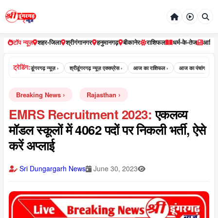
टॉप न्यूज़
शहर-जिला
श्रीगंगानगर
हनुमानगढ़
बीकानेर
राशिफल
धर्म-के-तेज
आर्टि
ट्रेडिंग:
श्री डूंगरगढ़ न्यूज़ ›
श्रीडूंगरगढ़ न्यूज़ एक्सप्रेस ›
आज का राशिफल ›
आज का पंचांग ›
आज का 
Breaking News
Rajasthan
EMRS Recruitment 2023:
एकलव्य
मॉडल स्कूलों में 4062 पदों पर निकली भर्ती, ऐसे
करें अप्लाई
Sri Dungargarh News
June 30, 2023