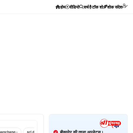
होम
वीडियो
सर्च
टॉक शो
शोक संदेश
बीकानेर की ताज़ा अपडेट्स।
hang ›
sri dungargarh corona news ›
sri dungargarh news in hindi ›