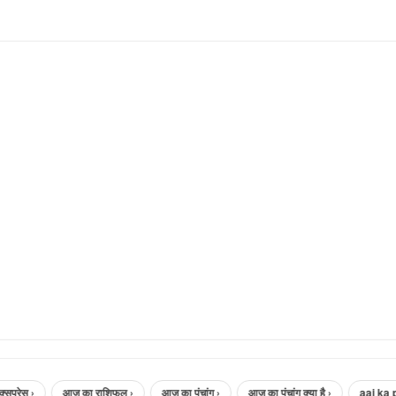
ेस ›
आज का राशिफल ›
आज का पंचांग ›
आज का पंचांग क्या है ›
aaj ka panc