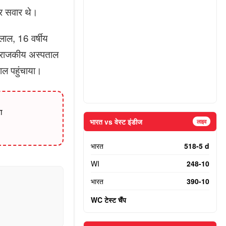
पर सवार थे।
ाल, 16 वर्षीय
का राजकीय अस्पताल
ताल पहुंचाया।
ा
भारत vs वेस्ट इंडीज
लाइव
भारत
518-5 d
WI
248-10
भारत
390-10
WC टेस्ट चैंप