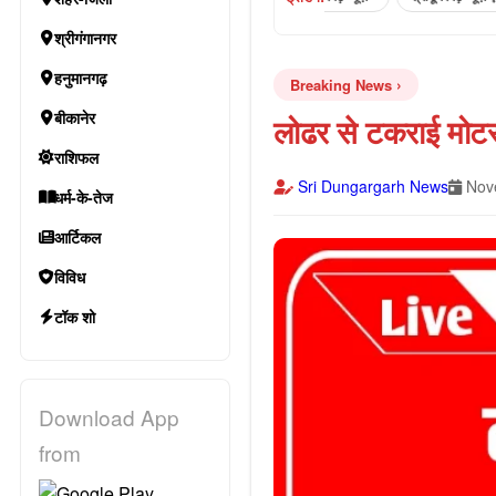
श्रीगंगानगर
हनुमानगढ़
Breaking News
बीकानेर
लोढर से टकराई मोट
राशिफल
Sri Dungargarh News
Nove
धर्म-के-तेज
आर्टिकल
विविध
टॉक शो
Download App
from