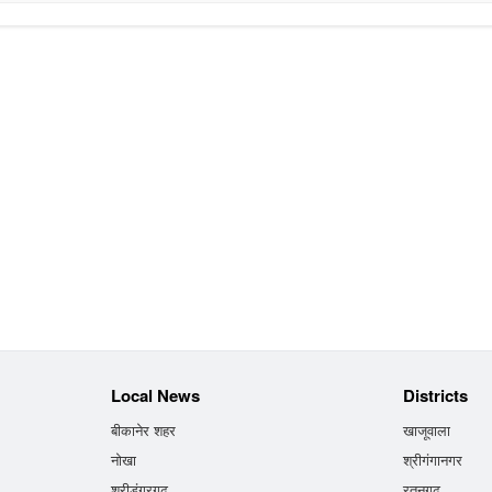
Local News
Districts
बीकानेर शहर
खाजूवाला
नोखा
श्रीगंगानगर
श्रीडूंगरगढ़
रतनगढ़