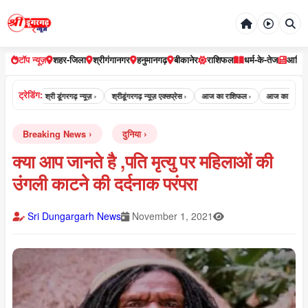
टॉप न्यूज़
शहर-जिला
श्रीगंगानगर
हनुमानगढ़
बीकानेर
राशिफल
धर्म-के-तेज
आर्टि
ट्रेडिंग:
 न्यूज़ ›
श्री डूंगरगढ़ न्यूज़ ›
श्रीडूंगरगढ़ न्यूज़ एक्सप्रेस ›
आज का राशिफल ›
आज का पंचांग ›
Breaking News
दुनिया
क्या आप जानते है ,पति मृत्यु पर महिलाओं की
उंगली काटने की दर्दनाक परंपरा
Sri Dungargarh News
November 1, 2021