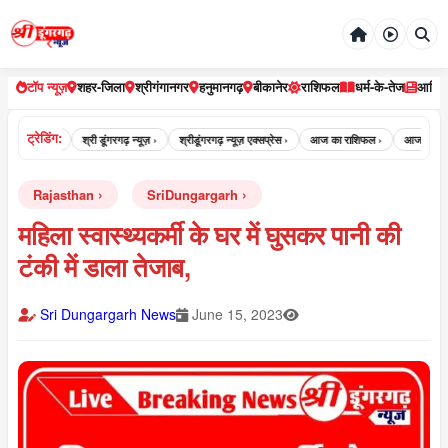
टॉप न्यूज़
शहर-जिला
श्रीगंगानगर
हनुमानगढ़
बीकानेर
राशिफल
धर्म-के-तेज
आर्टि
ट्रेडिंग:
ंगरगढ़ न्यूज़ ›
श्री डूंगरगढ़ न्यूज़ ›
श्रीडूंगरगढ़ न्यूज़ एक्सप्रेस ›
आज का राशिफल ›
आज का पंचांग
Rajasthan
SriDungargarh
महिला स्वास्थ्यकर्मी के घर में घुसकर पानी की
टंकी में डाला तेजाब,
Sri Dungargarh News
June 15, 2023