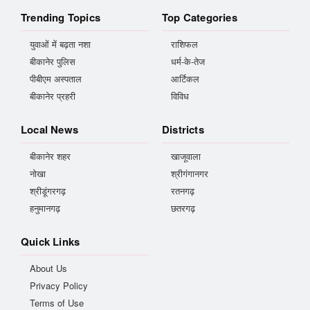
Trending Topics
Top Categories
युवाओं में बढ़ता नशा
राशिफल
बीकानेर पुलिस
धर्म-के-तेज
पीबीएम अस्पताल
आर्टिकल
बीकानेर प्रहरी
विविध
Local News
Districts
बीकानेर शहर
खाजूवाला
नोखा
श्रीगंगानगर
श्रीडूंगरगढ़
रतनगढ़
हनुमानगढ़
छतरगढ़
Quick Links
About Us
Privacy Policy
Terms of Use