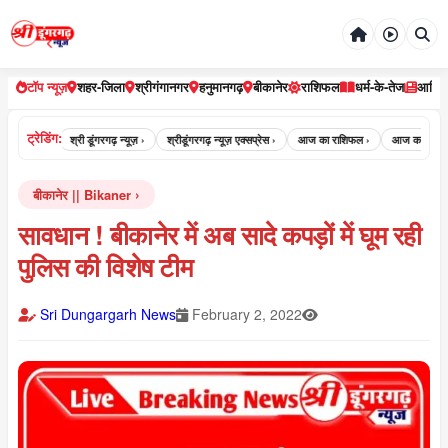
टॉप न्यूज़
शहर-जिला
श्रीगंगानगर
हनुमानगढ़
बीकानेर
राशिफल
धर्म-के-तेज
आर्टि
ट्रेडिंग:
ढ़ न्यूज़ ›
श्री डूंगरगढ़ न्यूज़ ›
श्रीडूंगरगढ़ न्यूज़ एक्सप्रेस ›
आज का राशिफल ›
आज का पंचांग ›
बीकानेर || Bikaner
सावधान ! बीकानेर में अब सादे कपड़ों में घूम रही
पुलिस की विशेष टीम
Sri Dungargarh News
February 2, 2022