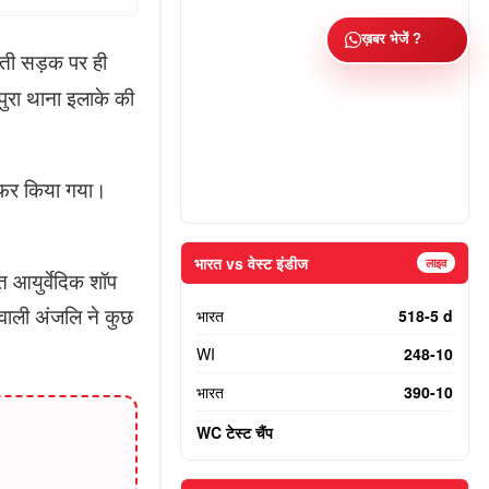
ख़बर भेजें ?
वती सड़क पर ही
ुरा थाना इलाके की
रेफर किया गया।
भारत vs वेस्ट इंडीज
लाइव
त आयुर्वेदिक शॉप
वाली अंजलि ने कुछ
भारत
518-5 d
WI
248-10
भारत
390-10
WC टेस्ट चैंप