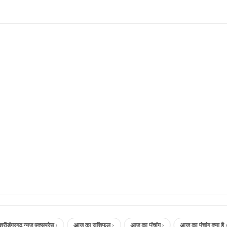
गढ़ न्यूज़ एक्सप्रेस ›
आज का राशिफल ›
आज का पंचांग ›
आज का पंचांग क्या है ›