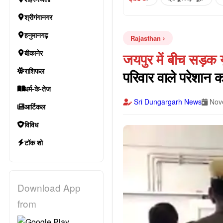
श्रीगंगानगर
हनुमानगढ़
Rajasthan
बीकानेर
जयपुर में बीच सड़क 
राशिफल
परिवार वाले परेशान क
धर्म-के-तेज
Sri Dungargarh News
Nove
आर्टिकल
विविध
टॉक शो
Download App
from