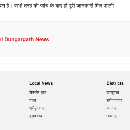
ेबल है। सभी तरह की जांच के बाद ही पूरी जानकारी मिल पाएगी।
ri Dungargarh News
Local News
Districts
बीकानेर शहर
खाजूवाला
नोखा
श्रीगंगानगर
श्रीडूंगरगढ़
रतनगढ़
हनुमानगढ़
छतरगढ़