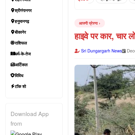
श्रीगंगानगर
हनुमानगढ़
आपणी प्रेरणा
बीकानेर
हाइवे पर कार, चार लो
राशिफल
Sri Dungargarh News
Dece
धर्म-के-तेज
आर्टिकल
विविध
टॉक शो
Download App
from