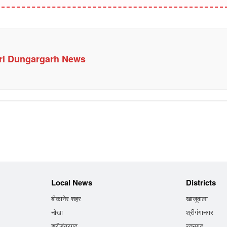
ri Dungargarh News
Local News
Districts
बीकानेर शहर
खाजूवाला
नोखा
श्रीगंगानगर
श्रीडूंगरगढ़
रतनगढ़