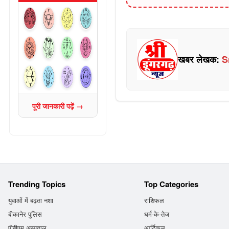
खबर लेखक:
S
पूरी जानकारी पढ़ें →
Trending Topics
Top Categories
युवाओं में बढ़ता नशा
राशिफल
बीकानेर पुलिस
धर्म-के-तेज
पीबीएम अस्पताल
आर्टिकल