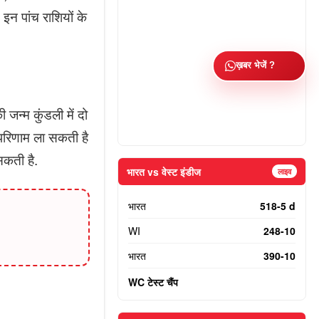
इन पांच राशियों के
ख़बर भेजें ?
जन्म कुंडली में दो
 परिणाम ला सकती है
सकती है.
भारत vs वेस्ट इंडीज
लाइव
भारत
518-5 d
WI
248-10
भारत
390-10
WC टेस्ट चैंप