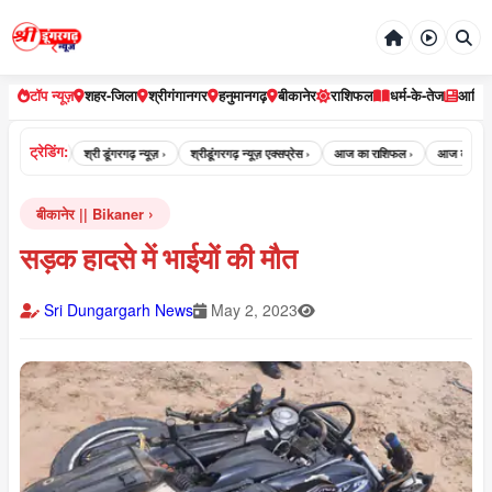
टॉप न्यूज़
शहर-जिला
श्रीगंगानगर
हनुमानगढ़
बीकानेर
राशिफल
धर्म-के-तेज
आर्टि
ट्रेडिंग:
रगढ़ न्यूज़ ›
श्री डूंगरगढ़ न्यूज़ ›
श्रीडूंगरगढ़ न्यूज़ एक्सप्रेस ›
आज का राशिफल ›
आज का पंचांग ›
बीकानेर || Bikaner
सड़क हादसे में भाईयों की मौत
Sri Dungargarh News
May 2, 2023