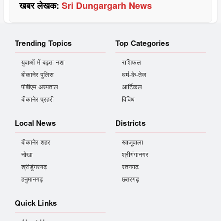
खबर लेखक:
Sri Dungargarh News
Trending Topics
Top Categories
युवाओं में बढ़ता नशा
राशिफल
बीकानेर पुलिस
धर्म-के-तेज
पीबीएम अस्पताल
आर्टिकल
बीकानेर प्रहरी
विविध
Local News
Districts
बीकानेर शहर
खाजूवाला
नोखा
श्रीगंगानगर
श्रीडूंगरगढ़
रतनगढ़
हनुमानगढ़
छतरगढ़
Quick Links