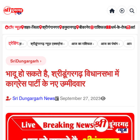
टॉप न्यूज़
शहर-जिला
श्रीगंगानगर
हनुमानगढ़
बीकानेर
राशिफल
धर्म-के-तेज
आर्टि
ट्रेडिंग:
री डूंगरगढ़ न्यूज़ ›
श्रीडूंगरगढ़ न्यूज़ एक्सप्रेस ›
आज का राशिफल ›
आज का पंचांग ›
आज का पंचांग 
SriDungargarh
भादू हो सकते है, श्रीडूंगरगढ़ विधानसभा में
काग्रेस पार्टी के नए उम्मीदवार
Sri Dungargarh News
September 27, 2023