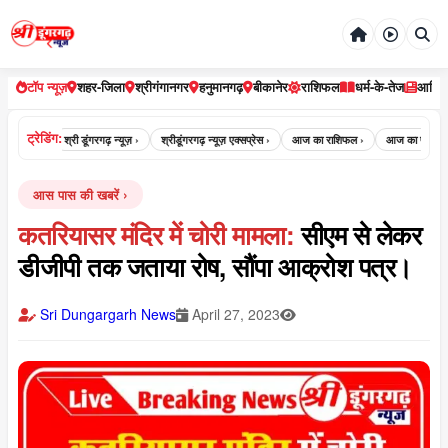
टॉप न्यूज़
शहर-जिला
श्रीगंगानगर
हनुमानगढ़
बीकानेर
राशिफल
धर्म-के-तेज
आर्टि
ट्रेडिंग:
़ न्यूज़ ›
श्री डूंगरगढ़ न्यूज़ ›
श्रीडूंगरगढ़ न्यूज़ एक्सप्रेस ›
आज का राशिफल ›
आज का पंचांग ›
आस पास की खबरें
कतरियासर मंदिर में चोरी मामला:
सीएम से लेकर
डीजीपी तक जताया रोष, सौंपा आक्रोश पत्र।
Sri Dungargarh News
April 27, 2023