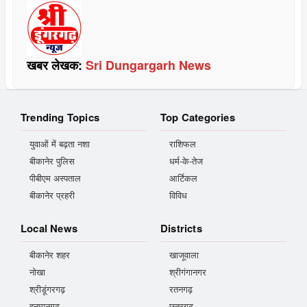
खबर लेखक:
Sri Dungargarh News
Trending Topics
Top Categories
युवाओं में बढ़ता नशा
राशिफल
बीकानेर पुलिस
धर्म-के-तेज
पीबीएम अस्पताल
आर्टिकल
बीकानेर प्रहरी
विविध
Local News
Districts
बीकानेर शहर
खाजूवाला
नोखा
श्रीगंगानगर
श्रीडूंगरगढ़
रतनगढ़
हनुमानगढ़
छतरगढ़