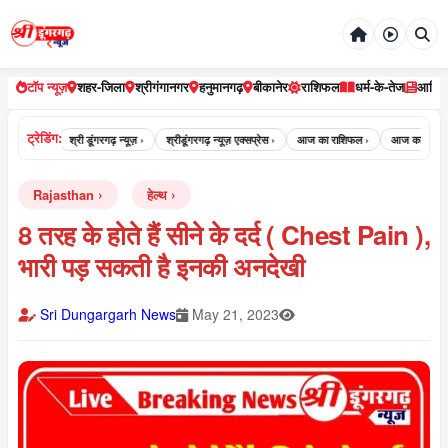
टॉप न्यूज़
शहर-जिला
श्रीगंगानगर
हनुमानगढ़
बीकानेर
राशिफल
धर्म-के-तेज
आर्टि
ट्रेडिंग:
 न्यूज़ ›
श्री डूंगरगढ़ न्यूज़ ›
श्रीडूंगरगढ़ न्यूज़ एक्सप्रेस ›
आज का राशिफल ›
आज का पंचांग ›
Rajasthan
हेल्थ
8 तरह के होते हैं सीने के दर्द ( Chest Pain ),
भारी पड़ सकती है इनकी अनदेखी
Sri Dungargarh News
May 21, 2023