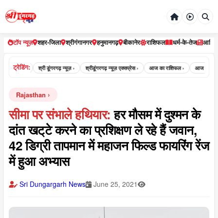
टॉप न्यूज़
शहर-जिला
श्रीगंगानगर
हनुमानगढ़
बीकानेर
राशिफल
धर्म-के-तेज
आर्टि
ट्रेडिंग:
रगढ़ न्यूज़ ›
श्री डूंगरगढ़ न्यूज़ ›
श्रीडूंगरगढ़ न्यूज़ एक्सप्रेस ›
आज का राशिफल ›
आज का पंचांग ›
Rajasthan
सीमा पर संभाले हथियार:
हर मौसम में दुश्मन के
दांत खट्‌टे करने का प्रशिक्षण ले रहे हैं जवान,
42 डिग्री तापमान में महाजन फिल्ड फायरिंग रेंज
में हुआ अभ्यास
Sri Dungargarh News
June 25, 2021