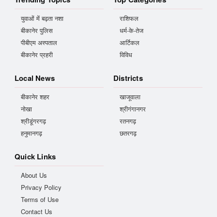
युवाओं में बढ़ता नशा
राशिफल
बीकानेर पुलिस
धर्म-के-तेज
पीबीएम अस्पताल
आर्टिकल
बीकानेर प्रहरी
विविध
Local News
Districts
बीकानेर शहर
खाजूवाला
नोखा
श्रीगंगानगर
श्रीडूंगरगढ़
रतनगढ़
हनुमानगढ़
छतरगढ़
Quick Links
About Us
Privacy Policy
Terms of Use
Contact Us