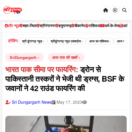
टॉप न्यूज़
शहर-जिला
श्रीगंगानगर
हनुमानगढ़
बीकानेर
राशिफल
धर्म-के-तेज
आर्टि
ट्रेडिंग:
गढ़ न्यूज़ ›
श्री डूंगरगढ़ न्यूज़ ›
श्रीडूंगरगढ़ न्यूज़ एक्सप्रेस ›
आज का राशिफल ›
आज का पंचांग ›
SriDungargarh
आस पास की खबरें
भारत पाक सीमा पर फायरिंग:
ड्रोन से
पाकिस्तानी तस्करों ने भेजी थी ड्रग्स, BSF के
जवानों ने 42 राउंड फायरिंग की
Sri Dungargarh News
May 17, 2023